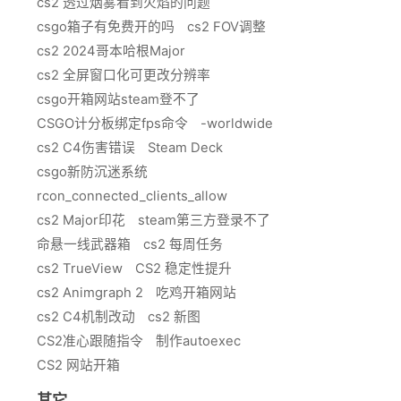
cs2 透过烟雾看到火焰的问题
csgo箱子有免费开的吗
cs2 FOV调整
cs2 2024哥本哈根Major
cs2 全屏窗口化可更改分辨率
csgo开箱网站steam登不了
CSGO计分板绑定fps命令
-worldwide
cs2 C4伤害错误
Steam Deck
csgo新防沉迷系统
rcon_connected_clients_allow
cs2 Major印花
steam第三方登录不了
命悬一线武器箱
cs2 每周任务
cs2 TrueView
CS2 稳定性提升
cs2 Animgraph 2
吃鸡开箱网站
cs2 C4机制改动
cs2 新图
CS2准心跟随指令
制作autoexec
CS2 网站开箱
其它