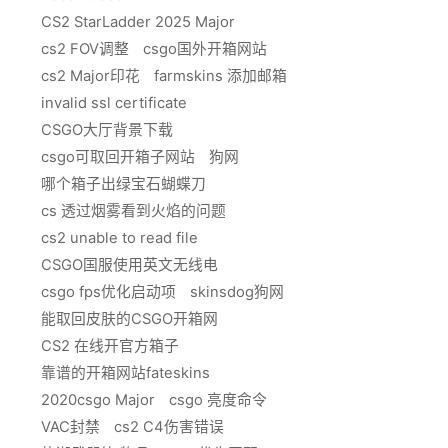
CS2 StarLadder 2025 Major
cs2 FOV调整
csgo国外开箱网站
cs2 Major印花
farmskins 添加邮箱
invalid ssl certificate
CSGO大厅背景下载
csgo可取回开箱子网站
狗网
哪个箱子出绿宝石蝴蝶刀
cs 透过烟雾看到火焰的问题
cs2 unable to read file
CSGO国服使用英文无线电
csgo fps优化启动项
skinsdog狗网
能取回皮肤的CSGO开箱网
CS2 在线开官方箱子
靠谱的开箱网站fateskins
2020csgo Major
csgo 亮度命令
VAC封禁
cs2 C4伤害错误