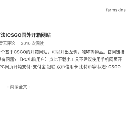
farmskins
用方法!CSGO国外开箱网站
暂无评论
3010 次阅读
箱网站是一个基于CSGO的开箱网站，可以开出龙驹，咆哮等物品。官网链接
team登录有问题? 【PC电脑用户】点此下载小工具不建议使用手机网页开
C网页开箱支付: 支付宝 银联 双币信用卡 比特币等!状态: CSGO
- 阅读全文 -