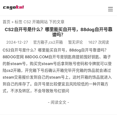
首页
» 标签 CS2 开箱网站 下的文章
farmskins
CS2自开号是什么？哪里能买自开号，88dog自开号靠
谱吗？
88dog
2024-12-27
官方箱子,cs2开箱
暂无评论
1627 次阅读
flamecases
CS2自开号是什么？哪里能买自开号，88dog自开号靠谱吗？
88DOG官网 88DOG.COM自开号是钥匙商提前囤好钥匙、箱子
88hash-jp
的新steam号，购买完steam号后拿到账号密码和令牌就可以登
陆cs2开箱，开完箱下号后确认开箱完毕开完箱的饰品就会通过
steam交易报价发到自己的steam号上，这时开箱的饰品就进入
到自己的库存了。自开号是比较便宜且风险较低的一种开箱方
式，不涉及转区，不会导致账号红锁问
- 阅读全文 -