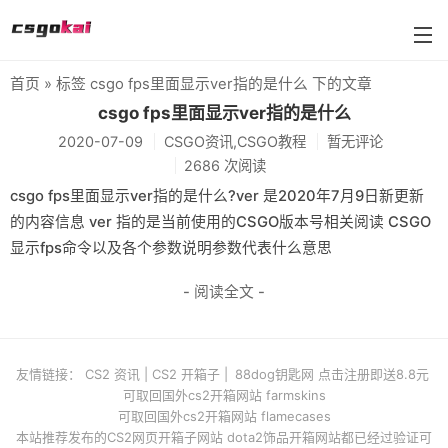
首页
» 标签 csgo fps里面显示ver指的是什么 下的文章
farmskins
csgo fps里面显示ver指的是什么
2020-07-09
CSGO资讯,CSGO教程
暂无评论
88dog
2686 次阅读
flamecases
csgo fps里面显示ver指的是什么?ver 是2020年7月9日新更新
的内容信息 ver 指的是当前使用的CSGO版本号相关阅读 CSGO
88hash-jp
显示fps命令以及各个参数说明参数代表什么意思
- 阅读全文 -
友情链接：
CS2 资讯
|
CS2 开箱子
|
88dog钥匙网 点击注册即送8.8元
可取回国外cs2开箱网站 farmskins
可取回国外cs2开箱网站 flamecases
本站推荐发布的CS2网页开箱子网站 dota2饰品开箱网站都已经过验证可