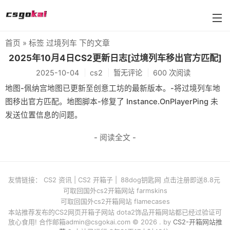
首页
» 标签 过境列车 下的文章
farmskins
2025年10月4日CS2更新日志[过境列车移出官方匹配]
2025-10-04
cs2
暂无评论
600 次阅读
88dog
地图-佩纳宫地图已更新至创意工坊的最新版本。-将过境列车地
flamecases
图移出官方匹配。地图脚本-修复了 Instance.OnPlayerPing 未
发送位置信息的问题。
88hash-jp
- 阅读全文 -
友情链接：
CS2 资讯
|
CS2 开箱子
|
88dog钥匙网 点击注册即送8.8元
可取回国外cs2开箱网站 farmskins
可取回国外cs2开箱网站 flamecases
本站推荐发布的CS2网页开箱子网站 dota2饰品开箱网站都已经过验证可
放心食用! 合作邮箱
admin@csgokai.com
© 2026 . by
CS2-开箱网站推