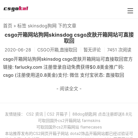
首页
» 标签 skinsdog狗网 下的文章
farmskins
csgo开箱网站狗网skinsdog csgo皮肤开箱网站可直接
取回
88dog
2020-06-28
CSGO开箱,直接取回
暂无评论
7451 次阅读
flamecases
csgo开箱网站狗网skinsdog csgo皮肤开箱网站可直接取回官方
链接: farlucky.com 注册登录自动免费获得$0.8美金推广码:
88hash-jp
csgo (注册使用送0.8美金)支付: 微信 支付宝状态: 直接取回
- 阅读全文 -
友情链接：
CS2 资讯
|
CS2 开箱子
|
88dog钥匙网 点击注册即送8.8元
可取回国外cs2开箱网站 farmskins
可取回国外cs2开箱网站 flamecases
本站推荐发布的CS2网页开箱子网站 dota2饰品开箱网站都已经过验证可