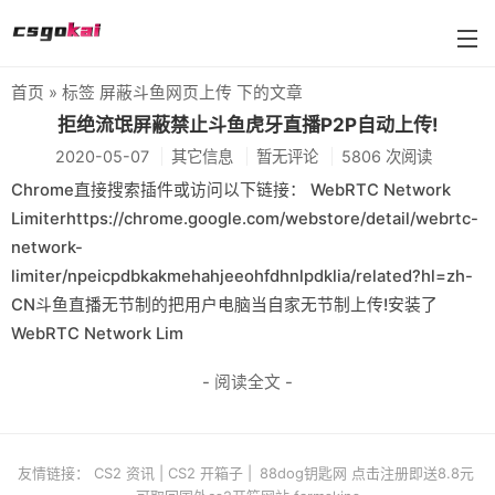
首页
» 标签 屏蔽斗鱼网页上传 下的文章
farmskins
拒绝流氓屏蔽禁止斗鱼虎牙直播P2P自动上传!
2020-05-07
其它信息
暂无评论
5806 次阅读
88dog
Chrome直接搜索插件或访问以下链接： WebRTC Network
flamecases
Limiterhttps://chrome.google.com/webstore/detail/webrtc-
network-
88hash-jp
limiter/npeicpdbkakmehahjeeohfdhnlpdklia/related?hl=zh-
CN斗鱼直播无节制的把用户电脑当自家无节制上传!安装了
WebRTC Network Lim
- 阅读全文 -
友情链接：
CS2 资讯
|
CS2 开箱子
|
88dog钥匙网 点击注册即送8.8元