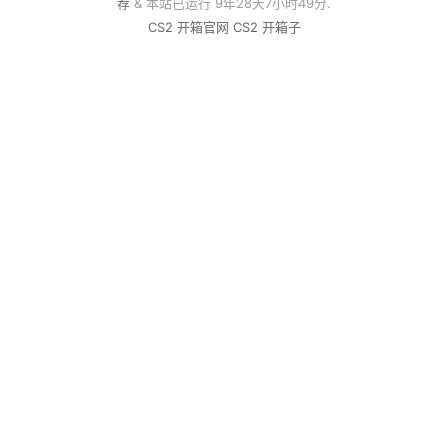
荐
& 本站已运行 9年28天7小时49分.
CS2 开箱官网
CS2 开箱子