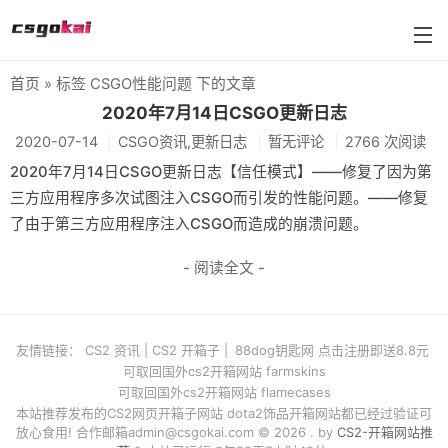
首页
» 标签 CSGO性能问题 下的文章
farmskins
2020年7月14日CSGO更新日志
2020-07-14
CSGO资讯,更新日志
暂无评论
2766 次阅读
88dog
2020年7月14日CSGO更新日志【信任模式】——修复了因为第
flamecases
三方应用程序多次试图注入CSGO而引发的性能问题。——修复
了由于第三方应用程序注入CSGO而造成的崩溃问题。 ​​​​
88hash-jp
- 阅读全文 -
友情链接：
CS2 资讯
|
CS2 开箱子
|
88dog钥匙网 点击注册即送8.8元
可取回国外cs2开箱网站 farmskins
可取回国外cs2开箱网站 flamecases
本站推荐发布的CS2网页开箱子网站 dota2饰品开箱网站都已经过验证可
放心食用! 合作邮箱
admin@csgokai.com
© 2026 . by
CS2-开箱网站推