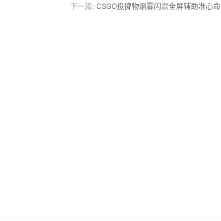
下一篇:
CSGO投掷物烟雾闪雷全屏辅助准心命