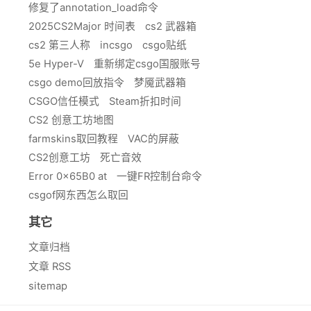
修复了annotation_load命令
2025CS2Major 时间表
cs2 武器箱
cs2 第三人称
incsgo
csgo贴纸
5e Hyper-V
重新绑定csgo国服账号
csgo demo回放指令
梦魇武器箱
CSGO信任模式
Steam折扣时间
CS2 创意工坊地图
farmskins取回教程
VAC的屏蔽
CS2创意工坊
死亡音效
Error 0x65B0 at
一键FR控制台命令
csgof网东西怎么取回
其它
文章归档
文章 RSS
sitemap