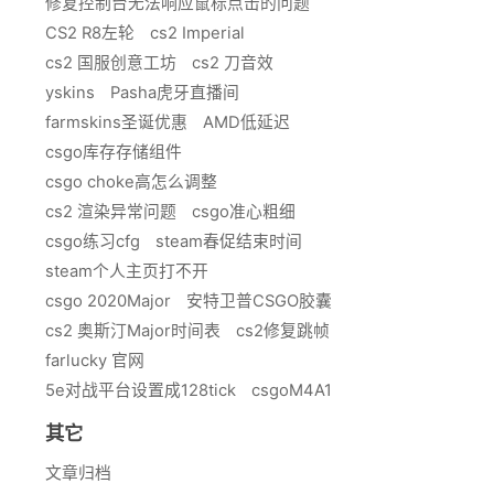
修复控制台无法响应鼠标点击的问题
CS2 R8左轮
cs2 Imperial
cs2 国服创意工坊
cs2 刀音效
yskins
Pasha虎牙直播间
farmskins圣诞优惠
AMD低延迟
csgo库存存储组件
csgo choke高怎么调整
cs2 渲染异常问题
csgo准心粗细
csgo练习cfg
steam春促结束时间
steam个人主页打不开
csgo 2020Major
安特卫普CSGO胶囊
cs2 奥斯汀Major时间表
cs2修复跳帧
farlucky 官网
5e对战平台设置成128tick
csgoM4A1
其它
文章归档