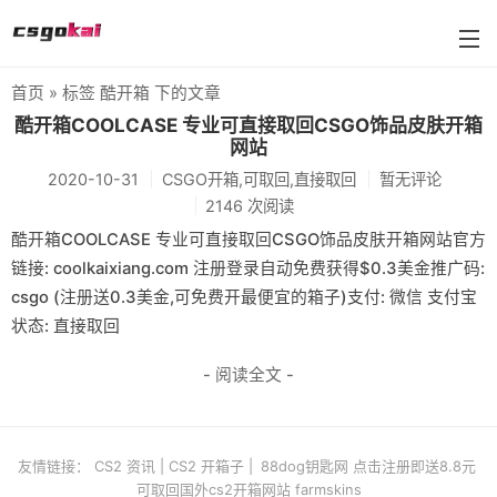
首页
» 标签 酷开箱 下的文章
farmskins
酷开箱COOLCASE 专业可直接取回CSGO饰品皮肤开箱
网站
88dog
2020-10-31
CSGO开箱,可取回,直接取回
暂无评论
flamecases
2146 次阅读
酷开箱COOLCASE 专业可直接取回CSGO饰品皮肤开箱网站官方
88hash-jp
链接: coolkaixiang.com 注册登录自动免费获得$0.3美金推广码:
csgo (注册送0.3美金,可免费开最便宜的箱子)支付: 微信 支付宝
状态: 直接取回
- 阅读全文 -
友情链接：
CS2 资讯
|
CS2 开箱子
|
88dog钥匙网 点击注册即送8.8元
可取回国外cs2开箱网站 farmskins