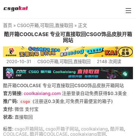
首页
»
CSGO开箱
,
可取回
,
直接取回
» 正文
farmskins
酷开箱COOLCASE 专业可直接取回CSGO饰品皮肤开箱
网站
88dog
flamecases
2020-10-31
CSGO开箱
,
可取回
,
直接取回
2148 次阅读
88hash-jp
酷开箱COOLCASE 专业可直接取回CSGO饰品皮肤开箱网站
官方链接:
coolkaixiang.com
注册登录自动免费获得$0.3美金
推广码:
(注册送0.3美金,可免费开最便宜的箱子)
csgo
支付:
微信 支付宝
状态:
直接取回
标签:
csgo开箱网站
,
csgo开箱子网站
,
coolkaixiang
,
酷开箱
,
COOLCASE
,
酷开箱COOLCASE
,
coolkaixiang官网
,