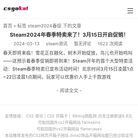
首页
» 标签 steam2024春促 下的文章
farmskins
Steam2024年春季特卖来了！3月15日开启促销！
2024-03-13
steam资讯
暂无评论
1622 次阅读
88dog
春天即将来临！雪花正在融化，树木开始绽放，鸟儿也开始鸣叫
flamecases
——这预示着春季促销即将到来！Steam开年的首个大型特卖活
动：Steam春季特卖已宣布活动时间！北京时间3月15日凌晨1点
88hash-jp
~22日凌晨1点期间，玩家可以优惠价入手上千款游戏
- 阅读全文 -
友情链接：
CS2 资讯
|
CS2 开箱子
|
88dog钥匙网 点击注册即送8.8元
可取回国外cs2开箱网站 farmskins
可取回国外cs2开箱网站 flamecases
本站推荐发布的CS2网页开箱子网站 dota2饰品开箱网站都已经过验证可