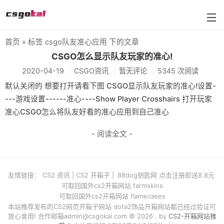
首页
» 标签 csgo队友准心应用 下的文章
farmskins
CSGO怎么显示队友玩家的准心!
2020-04-19
CSGO资讯
暂无评论
5345 次阅读
88dog
默认关闭的 想要打开请看下图 CSGO显示队友玩家的准心!设置-
flamecases
---游戏设置------准心----Show Player Crosshairs 打开玩家
准心CSGO怎么将队友好看的准心应用到自己准心
88hash-jp
- 阅读全文 -
友情链接：
CS2 资讯
|
CS2 开箱子
|
88dog钥匙网 点击注册即送8.8元
可取回国外cs2开箱网站 farmskins
可取回国外cs2开箱网站 flamecases
本站推荐发布的CS2网页开箱子网站 dota2饰品开箱网站都已经过验证可
放心食用! 合作邮箱
admin@csgokai.com
© 2026 . by
CS2-开箱网站推