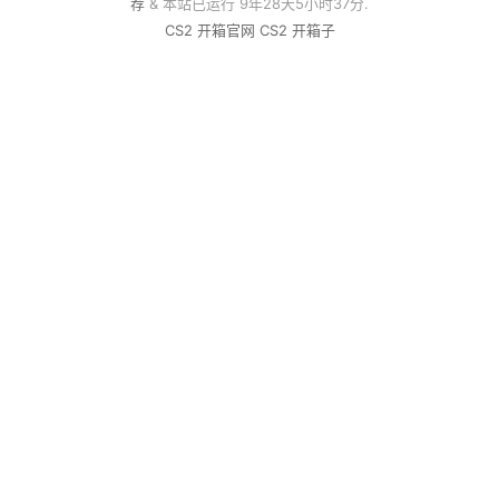
荐
& 本站已运行 9年28天5小时37分.
CS2 开箱官网
CS2 开箱子