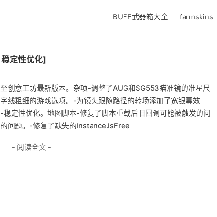
BUFF武器箱大全
farmskins
 稳定性优化]
至创意工坊最新版本。杂项-调整了AUG和SG553瞄准镜的准星尺
十字线粗细的游戏选项。-为镜头跟随路径的转场添加了宽银幕效
-稳定性优化。地图脚本-修复了脚本重载后旧回调可能被触发的问
-修复了缺失的Instance.IsFree
- 阅读全文 -