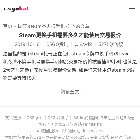
首页
» 标签 steam不更换手机号 下的文章
BUFF武器箱大全
Steam更换手机需要多久才能使用交易报价
2019-10-16
CSGO资讯
暂无评论
5271 次阅读
farmskins
这里指的是 (steam帐号正在使用steam令牌中换手机)Steam手
88dog
机令牌不换手机号更换手机物品交易报价将被暂挂48小时!也就是
2天之后才能正常使用交易报价交易! 如果你未使用过steam令牌
flamecases
将需要等待15天
88hash-jp
- 阅读全文 -
友情链接：
CS2 资讯
|
CS2 开箱子
|
88dog钥匙网 点击注册即送8.8元
可取回国外cs2开箱网站 farmskins
可取回国外cs2开箱网站 flamecases
本站推荐发布的CS2网页开箱子网站 dota2饰品开箱网站都已经过验证可