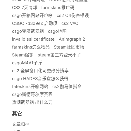
CS2 7天冷却
farmskins推广码
csgo开箱网站开咆哮
cs2 C4伤害错误
CSGO -d3d9ex 启动项
cs2 VAC
csgo梦魇武器箱
csgo地图
invalid ssl certificate
Animgraph 2
farmskins怎么物品
Steam社区市场
Steam促销
steam第三方登录不了
csgoM4A1子弹
cs2 全屏窗口化可更改分辨率
csgo HADES音乐盒怎么获得
fateskins开箱网站
cs2伽马值指令
csgo斯德哥尔摩赛程
热潮武器箱 出什么刀
其它
文章归档