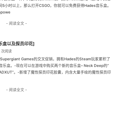
5小时以上，那么打开CSGO，你就可以免费获得Hades音乐盒。
mpowe
- 阅读全文 -
音乐盒以及探员印花]
0 次阅读
upergiant Games的交叉促销，拥有Hades的Steam玩家累积了
音乐盒。-现在可以在游戏中购买两个新的音乐盒– Neck Deep的“
IN $ AW.LXADXUT”。-新增了魔性探员印花胶囊，内含大量手绘的魔性探员印
- 阅读全文 -