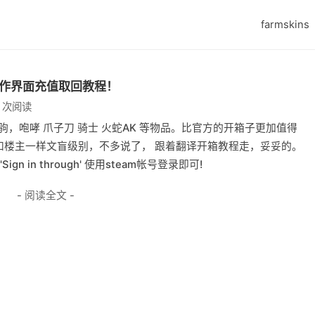
farmskins
操作界面充值取回教程！
0 次阅读
驹，咆哮 爪子刀 骑士 火蛇AK 等物品。比官方的开箱子更加值得
和楼主一样文盲级别，不多说了， 跟着翻译开箱教程走，妥妥的。
ign in through' 使用steam帐号登录即可!
- 阅读全文 -