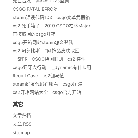
死亡音效
steam2023回顾
CSGO FATAL ERROR:
steam错误代码103
csgo变革武器箱
cs2 死手箱子
2019 CSGO柏林Major
直接取回的csgo开箱
csgo开箱网站steam怎么登陆
cs2 阿努比斯
F网饰品皮肤取回
一键FR
CSGO换回旧UI
cs2 挂件
csgo狂牙大行动
r_dynamic有什么用
Recoil Case
cs2伽马值
steam好友代码在哪看
csgo崩溃
cs2开箱网站大全
csgo官方开箱
其它
文章归档
文章 RSS
sitemap