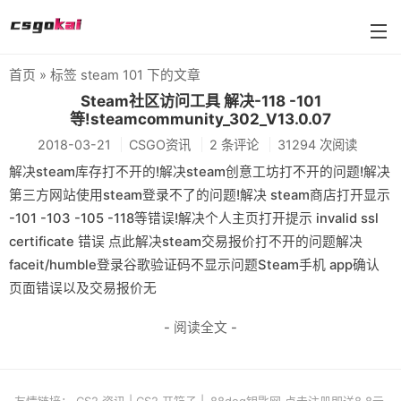
首页
» 标签 steam 101 下的文章
farmskins
Steam社区访问工具 解决-118 -101
等!steamcommunity_302_V13.0.07
88dog
2018-03-21
CSGO资讯
2 条评论
31294 次阅读
flamecases
解决steam库存打不开的!解决steam创意工坊打不开的问题!解决
第三方网站使用steam登录不了的问题!解决 steam商店打开显示
88hash-jp
-101 -103 -105 -118等错误!解决个人主页打开提示 invalid ssl
certificate 错误 点此解决steam交易报价打不开的问题解决
faceit/humble登录谷歌验证码不显示问题Steam手机 app确认
页面错误以及交易报价无
- 阅读全文 -
友情链接：
CS2 资讯
|
CS2 开箱子
|
88dog钥匙网 点击注册即送8.8元