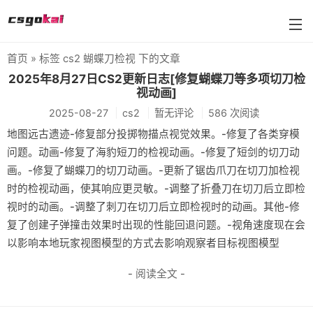
首页
» 标签 cs2 蝴蝶刀检视 下的文章
farmskins
2025年8月27日CS2更新日志[修复蝴蝶刀等多项切刀检
视动画]
88dog
2025-08-27
cs2
暂无评论
586 次阅读
flamecases
地图远古遗迹-修复部分投掷物描点视觉效果。-修复了各类穿模
问题。动画-修复了海豹短刀的检视动画。-修复了短剑的切刀动
88hash-jp
画。-修复了蝴蝶刀的切刀动画。-更新了锯齿爪刀在切刀加检视
时的检视动画，使其响应更灵敏。-调整了折叠刀在切刀后立即检
视时的动画。-调整了刺刀在切刀后立即检视时的动画。其他-修
复了创建子弹撞击效果时出现的性能回退问题。-视角速度现在会
以影响本地玩家视图模型的方式去影响观察者目标视图模型
- 阅读全文 -