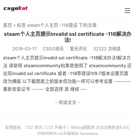
首页
» 标签 steam个人主页 -118错误 下的文章
farmskins
steam个人主页提示invalid ssl certificate -118解决办
法!
88dog
2019-03-17
CSGO资讯
暂无评论
32322 次阅读
flamecases
steam个人主页提示invalid ssl certificate -118解决办法!解决方
法 请使用 steamcommunity如果是使用了 steamcommunity 还
88hash-jp
出现invalid ssl certificate 或者 -118等错误!V9.7版本设置页面
改为横版 以下截图是之前版本但功能一样可以参考设置 --------
重新安装证书 ------ 全部选择 是 继续 ---
- 阅读全文 -
友情链接：
CS2 资讯
|
CS2 开箱子
|
88dog钥匙网 点击注册即送8.8元
可取回国外cs2开箱网站 farmskins