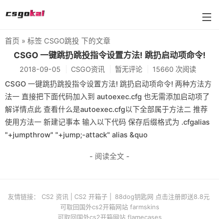
首页
» 标签 CSGO跳投 下的文章
farmskins
CSGO 一键跳扔跳投指令设置方法! 跳扔启动项命令!
2018-09-05
CSGO资讯
暂无评论
15660 次阅读
88dog
CSGO 一键跳扔跳投指令设置方法! 跳扔启动项命令! 两种方法方
flamecases
法一 直接把下面代码加入到 autoexec.cfg 也无需添加启动项了
解详情点此 查看什么是autoexec.cfg以下全部属于方法二 推荐
88hash-jp
使用方法一 新建记事本 输入以下代码 保存后缀格式为 .cfgalias
"+jumpthrow" "+jump;-attack" alias &quo
- 阅读全文 -
友情链接：
CS2 资讯
|
CS2 开箱子
|
88dog钥匙网 点击注册即送8.8元
可取回国外cs2开箱网站 farmskins
可取回国外cs2开箱网站 flamecases