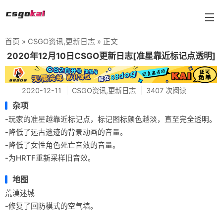
首页
»
CSGO资讯
,
更新日志
» 正文
farmskins
2020年12月10日CSGO更新日志[准星靠近标记点透明]
88dog
2020-12-11
CSGO资讯
,
更新日志
3407 次阅读
flamecases
杂项
88hash-jp
-玩家的准星越靠近标记点，标记图标颜色越淡，直至完全透明。
-降低了远古遗迹的背景动画的音量。
-降低了女性角色死亡音效的音量。
-为HRTF重新采样旧音效。
地图
荒漠迷城
-修复了回防模式的空气墙。