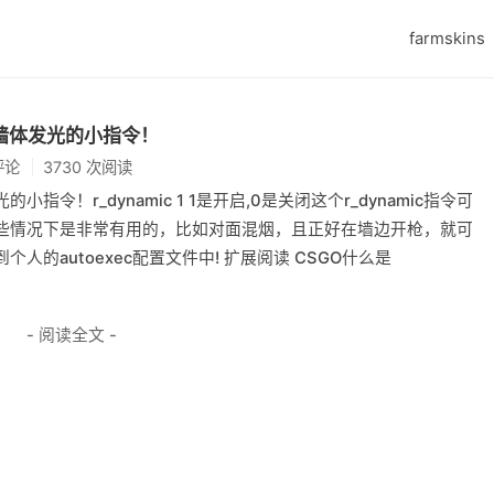
farmskins
附近墙体发光的小指令！
评论
3730 次阅读
光的小指令！r_dynamic 1 1是开启,0是关闭这个r_dynamic指令可
些情况下是非常有用的，比如对面混烟，且正好在墙边开枪，就可
的autoexec配置文件中! 扩展阅读 CSGO什么是
- 阅读全文 -