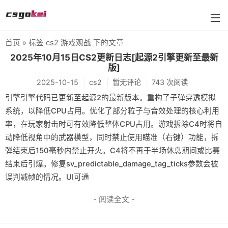
首页
» 标签 cs2 游戏观战 下的文章
farmskins
2025年10月15日CS2更新日志[起源2引擎更新至最新
版]
88dog
2025-10-15
cs2
暂无评论
743 次阅读
flamecases
引擎引擎代码已更新至起源2的最新版本。重构了子弹穿透模拟
系统，以降低CPU占用。优化了部分粒子与音效处理的核心利用
88hash-jp
率，在玩家射击时可有效降低整体CPU占用。游戏拆除C4时将自
动降低视角中的武器模型，同时禁止使用瞄准（右键）功能，拆
弹结束后150毫秒内禁止开火。C4将不再于半场休息期间或比赛
结束后引爆。修复sv_predictable_damage_tag_ticks参数会被
误判减帧的情况。UI可通
- 阅读全文 -