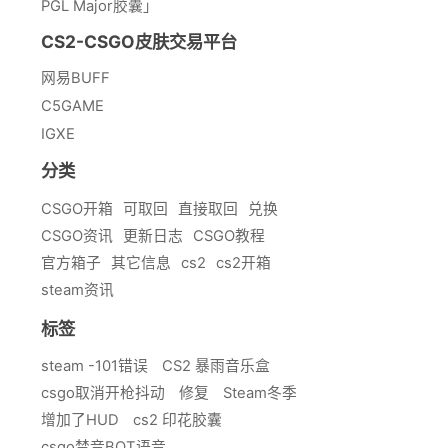
PGL Major胶囊」
CS2-CSGO皮肤交易平台
网易BUFF
C5GAME
IGXE
分类
CSGO开箱
可取回
直接取回
兑换
CSGO资讯
更新日志
CSGO教程
官方箱子
其它信息
cs2
cs2开箱
steam资讯
标签
steam -101错误
CS2 暴雨音乐盒
csgo取消开枪抖动
修复
Steam冬季
增加了HUD
cs2 印花胶囊
csgo禁音BOT语音