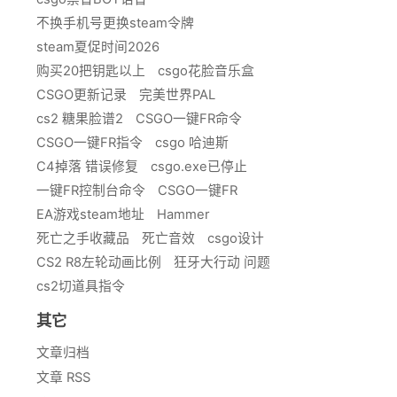
不换手机号更换steam令牌
steam夏促时间2026
购买20把钥匙以上
csgo花脸音乐盒
CSGO更新记录
完美世界PAL
cs2 糖果脸谱2
CSGO一键FR命令
CSGO一键FR指令
csgo 哈迪斯
C4掉落 错误修复
csgo.exe已停止
一键FR控制台命令
CSGO一键FR
EA游戏steam地址
Hammer
死亡之手收藏品
死亡音效
csgo设计
CS2 R8左轮动画比例
狂牙大行动 问题
cs2切道具指令
其它
文章归档
文章 RSS