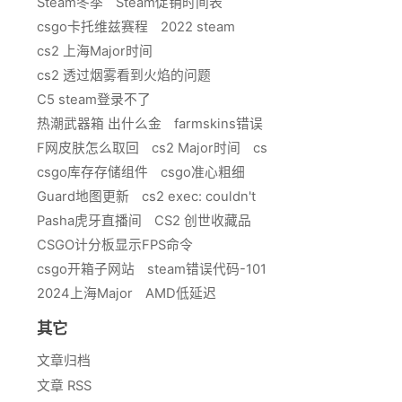
Steam冬季
Steam促销时间表
csgo卡托维兹赛程
2022 steam
cs2 上海Major时间
cs2 透过烟雾看到火焰的问题
C5 steam登录不了
热潮武器箱 出什么金
farmskins错误
F网皮肤怎么取回
cs2 Major时间
cs
csgo库存存储组件
csgo准心粗细
Guard地图更新
cs2 exec: couldn't
Pasha虎牙直播间
CS2 创世收藏品
CSGO计分板显示FPS命令
csgo开箱子网站
steam错误代码-101
2024上海Major
AMD低延迟
其它
文章归档
文章 RSS