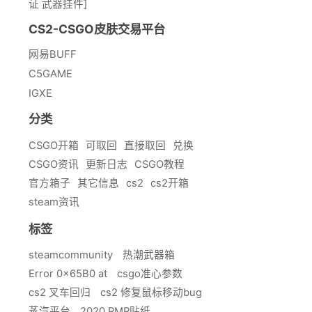
证 武器挂件]
CS2-CSGO皮肤交易平台
网易BUFF
C5GAME
IGXE
分类
CSGO开箱
可取回
直接取回
兑换
CSGO资讯
更新日志
CSGO教程
官方箱子
其它信息
cs2
cs2开箱
steam资讯
标签
steamcommunity
热潮武器箱
Error 0x65B0 at
csgo准心参数
cs2 叉车回归
cs2 修复鼠标移动bug
蒸汽平台
2020 RMR贴纸