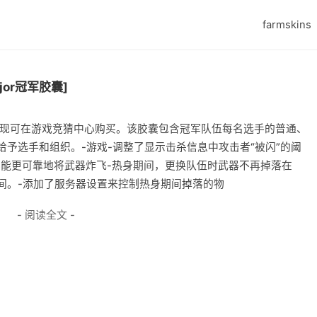
farmskins
jor冠军胶囊]
签名胶囊现可在游戏竞猜中心购买。该胶囊包含冠军队伍每名选手的普通、
给予选手和组织。-游戏-调整了显示击杀信息中攻击者“被闪”的阈
也能更可靠地将武器炸飞-热身期间，更换队伍时武器不再掉落在
间。-添加了服务器设置来控制热身期间掉落的物
- 阅读全文 -