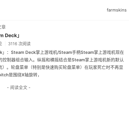
farmskins
文章
 Deck」
论
3116 次阅读
ck」：Steam Deck掌上游戏机/Steam手柄Steam掌上游戏机现在
控制器组合输入。纵摇和横摇结合是Steam掌上游戏机新的默认
偏航）。轮盘菜单（特别是快速购买轮盘菜单）在玩家死亡时不再显
tch是围绕X轴旋转，
- 阅读全文 -