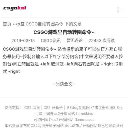
首页
» 标签 CSGO自动转圈命令 下的文章
farmskins
CSGO游戏里自动转圈命令~
2019-03-15
CSGO资讯
暂无评论
22453 次阅读
88dog
CSGO游戏里自动转圈命令~ 适合挂新的箱子可以在官方死亡服
flamecases
务器使用~控制台输入以下红字部分内容(中文是说明不要输入控
制台)向左转圈就是 +left 取消就 -left向右转圈就是 +right 取消
88hash-jp
就 -right
- 阅读全文 -
友情链接：
CS2 资讯
|
CS2 开箱子
|
88dog钥匙网 点击注册即送8.8元
可取回国外cs2开箱网站 farmskins
可取回国外cs2开箱网站 flamecases
本站推荐发布的CS2网页开箱子网站 dota2饰品开箱网站都已经过验证可