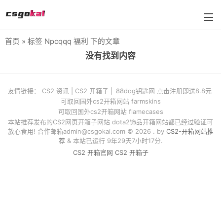
首页
» 标签 Npcqqq 福利 下的文章
farmskins
没有找到内容
88dog
友情链接：
CS2 资讯
|
CS2 开箱子
|
88dog钥匙网 点击注册即送8.8元
flamecases
可取回国外cs2开箱网站 farmskins
88hash-jp
可取回国外cs2开箱网站 flamecases
本站推荐发布的CS2网页开箱子网站 dota2饰品开箱网站都已经过验证可
放心食用! 合作邮箱
admin@csgokai.com
© 2026 . by
CS2-开箱网站推
荐
& 本站已运行 9年29天7小时17分.
CS2 开箱官网
CS2 开箱子