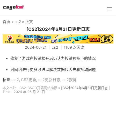
首页
»
cs2
» 正文
farmskins
[CS2]2024年6月21日更新日志
88dog
2024-06-21
cs2
1109 次阅读
flamecases
88hash-jp
修复了游戏在按键松开后仍认为按键被按下的情况
对网络进行更多改进以解决数据包丢失和抖动问题
标签:
cs2
,
CS2更新
,
cs2更新日志
,
cs2按键
本文出处：CS2-CSGO开箱网站推荐 »
[CS2]2024年6月21日更新日志
|
Time：2024 年 06 月 21 日