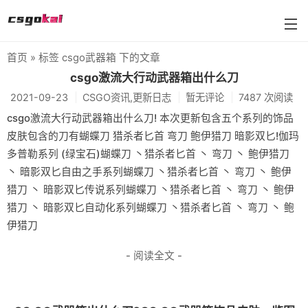
首页
» 标签 csgo武器箱 下的文章
farmskins
csgo激流大行动武器箱出什么刀
2021-09-23
CSGO资讯,更新日志
暂无评论
7487 次阅读
88dog
csgo激流大行动武器箱出什么刀! 本次更新包含五个系列的饰品
flamecases
皮肤包含的刀有蝴蝶刀 猎杀者匕首 弯刀 鲍伊猎刀 暗影双匕!伽玛
多普勒系列 (绿宝石)蝴蝶刀 丶猎杀者匕首 丶 弯刀 丶 鲍伊猎刀
88hash-jp
丶 暗影双匕自由之手系列蝴蝶刀 丶猎杀者匕首 丶 弯刀 丶 鲍伊
猎刀 丶 暗影双匕传说系列蝴蝶刀 丶猎杀者匕首 丶 弯刀 丶 鲍伊
猎刀 丶 暗影双匕自动化系列蝴蝶刀 丶猎杀者匕首 丶 弯刀 丶 鲍
伊猎刀
- 阅读全文 -