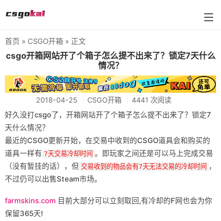
首页
»
CSGO开箱
» 正文
farmskins
csgo开箱网站开了个箱子怎么提不出来了？锁定7天什么
情况？
88dog
flamecases
2018-04-25
CSGO开箱
4441 次阅读
88hash-jp
好久没打csgo了，开箱网站开了个箱子怎么提不出来了？锁定7
天什么情况？
最近的CSGO更新开始，在交易中收到的CSGO道具会和购买的
道具一样有
。即玩家之间还是可以马上完成交易
7天交易冷却时间
（没有暂挂的话），但
，
交易收到的物品会有7天无法交易的冷却时间
不过仍可以出售Steam市场。
farmskins.com
目前大部分可以立刻取回,有冷却的F网也会为你
保留365天!