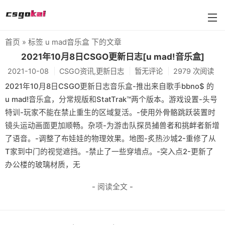
首页
» 标签 u mad音乐盒 下的文章
farmskins
2021年10月8日CSGO更新日志[u mad!音乐盒]
2021-10-08
CSGO资讯,更新日志
暂无评论
2979 次阅读
88dog
2021年10月8日CSGO更新日志音乐盒-推出来自歌手bbno$ 的
flamecases
u mad!音乐盒，分常规版和StatTrak™两个版本。游戏设置-头号
特训-玩家不能在禁止重生的区域复活。-使用外骨骼跳跃装置时
88hash-jp
镜头运动画面更加顺畅。杂项-为游击队探员捕兽者和挑衅者新增
了语音。-调整了布娃娃的物理效果。地图-炙热沙城2-重修了从
T家到中门的视觉遮挡。-禁止了一些穿墙点。-突入点2-更新了
办公楼的玻璃材质，无
- 阅读全文 -