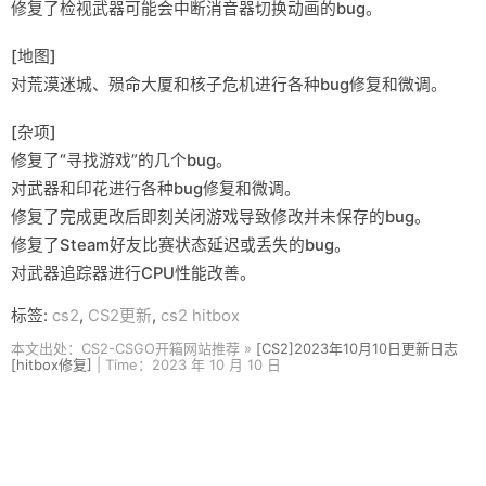
修复了检视武器可能会中断消音器切换动画的bug。
[地图]
对荒漠迷城、殒命大厦和核子危机进行各种bug修复和微调。
[杂项]
修复了“寻找游戏”的几个bug。
对武器和印花进行各种bug修复和微调。
修复了完成更改后即刻关闭游戏导致修改并未保存的bug。
修复了Steam好友比赛状态延迟或丢失的bug。
对武器追踪器进行CPU性能改善。
标签:
cs2
,
CS2更新
,
cs2 hitbox
本文出处：CS2-CSGO开箱网站推荐 »
[CS2]2023年10月10日更新日志
[hitbox修复]
| Time：2023 年 10 月 10 日