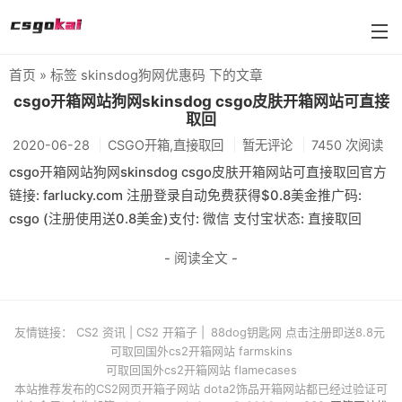
首页
» 标签 skinsdog狗网优惠码 下的文章
farmskins
csgo开箱网站狗网skinsdog csgo皮肤开箱网站可直接
取回
88dog
2020-06-28
CSGO开箱,直接取回
暂无评论
7450 次阅读
flamecases
csgo开箱网站狗网skinsdog csgo皮肤开箱网站可直接取回官方
链接: farlucky.com 注册登录自动免费获得$0.8美金推广码:
88hash-jp
csgo (注册使用送0.8美金)支付: 微信 支付宝状态: 直接取回
- 阅读全文 -
友情链接：
CS2 资讯
|
CS2 开箱子
|
88dog钥匙网 点击注册即送8.8元
可取回国外cs2开箱网站 farmskins
可取回国外cs2开箱网站 flamecases
本站推荐发布的CS2网页开箱子网站 dota2饰品开箱网站都已经过验证可