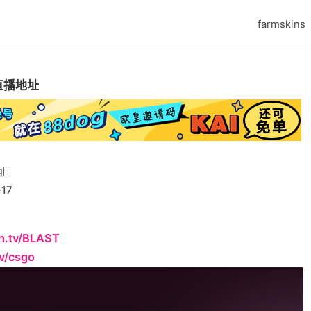
farmskins
&直播地址
址
17
ch.tv/BLAST
tv/csgo