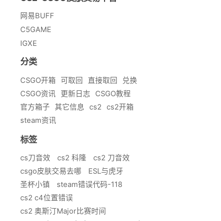
网易BUFF
C5GAME
IGXE
分类
CSGO开箱
可取回
直接取回
兑换
CSGO资讯
更新日志
CSGO教程
官方箱子
其它信息
cs2
cs2开箱
steam资讯
标签
cs刀音效
cs2 科隆
cs2 刀音效
csgo皮肤交易去哪
ESL与虎牙
圣杯小镇
steam错误代码-118
cs2 c4位置错误
cs2 奥斯汀Major比赛时间