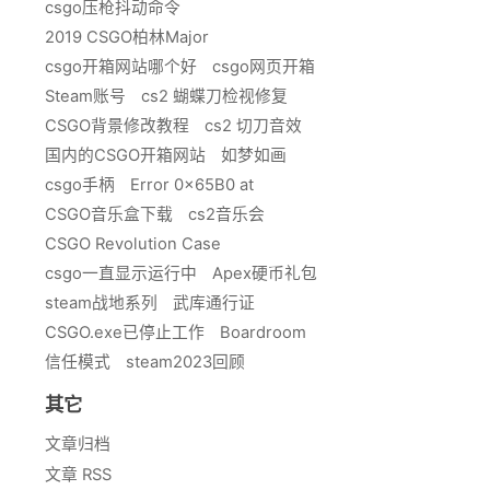
csgo压枪抖动命令
2019 CSGO柏林Major
csgo开箱网站哪个好
csgo网页开箱
Steam账号
cs2 蝴蝶刀检视修复
CSGO背景修改教程
cs2 切刀音效
国内的CSGO开箱网站
如梦如画
csgo手柄
Error 0x65B0 at
CSGO音乐盒下载
cs2音乐会
CSGO Revolution Case
csgo一直显示运行中
Apex硬币礼包
steam战地系列
武库通行证
CSGO.exe已停止工作
Boardroom
信任模式
steam2023回顾
其它
文章归档
文章 RSS