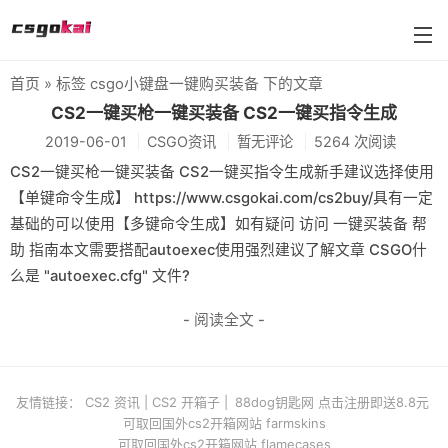
首页
» 标签 csgo小键盘一键购买装备 下的文章
farmskins
CS2一键买枪一键买装备 CS2一键买指令生成
2019-06-01
CSGO资讯
暂无评论
5264 次阅读
88dog
CS2一键买枪一键买装备 CS2一键买指令生成新手建议选择使用
flamecases
【单键命令生成】 https://www.csgokai.com/cs2buy/具有一定
基础的可以使用【多键命令生成】如有疑问 访问 一键买装备 帮
88hash-jp
助 指南本文需要搭配autoexec使用强烈建议了解文章 CSGO什
么是 "autoexec.cfg" 文件?
- 阅读全文 -
友情链接：
CS2 资讯
|
CS2 开箱子
|
88dog钥匙网 点击注册即送8.8元
可取回国外cs2开箱网站 farmskins
可取回国外cs2开箱网站 flamecases