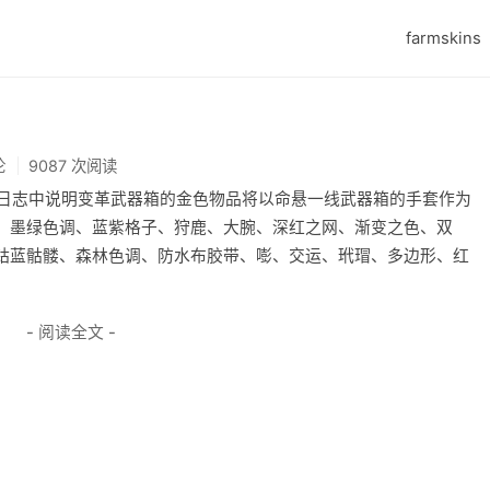
farmskins
论
9087 次阅读
新日志中说明变革武器箱的金色物品将以命悬一线武器箱的手套作为
、墨绿色调、蓝紫格子、狩鹿、大腕、深红之网、渐变之色、双
钴蓝骷髅、森林色调、防水布胶带、嘭、交运、玳瑁、多边形、红
- 阅读全文 -