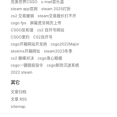
完美世界CSGO
u mad音乐盒
steam app官网
steam 2025打折
cs2 交易撤销
steam交易报价打不开
csgo fps
屏蔽虎牙网页上传
CSGO反和谐
cs2 自开号网站
CSGO里约
CS2自开号
csgo开箱网站开龙驹
csgo2022Major
skskins开箱网址
steam2023冬季
cs2 巅峰对决
csgo准心粗细
csgo一键跳投指令
csgo新防沉迷系统
2022 steam
其它
文章归档
文章 RSS
sitemap