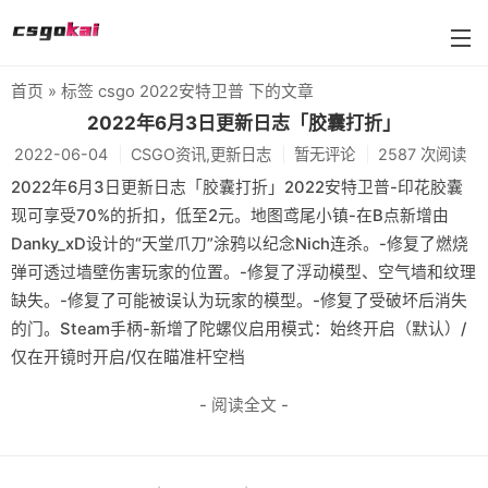
首页
» 标签 csgo 2022安特卫普 下的文章
farmskins
2022年6月3日更新日志「胶囊打折」
2022-06-04
CSGO资讯,更新日志
暂无评论
2587 次阅读
88dog
2022年6月3日更新日志「胶囊打折」2022安特卫普-印花胶囊
flamecases
现可享受70%的折扣，低至2元。地图鸢尾小镇-在B点新增由
Danky_xD设计的“天堂爪刀”涂鸦以纪念Nich连杀。-修复了燃烧
88hash-jp
弹可透过墙壁伤害玩家的位置。-修复了浮动模型、空气墙和纹理
缺失。-修复了可能被误认为玩家的模型。-修复了受破坏后消失
的门。Steam手柄-新增了陀螺仪启用模式：始终开启（默认）/
仅在开镜时开启/仅在瞄准杆空档
- 阅读全文 -