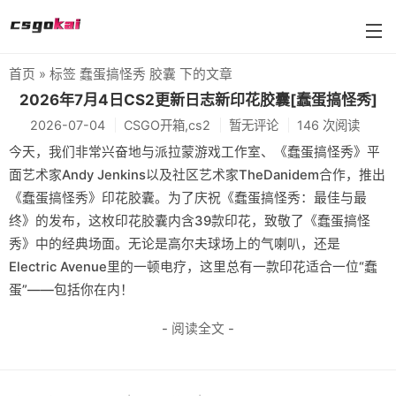
首页
» 标签 蠢蛋搞怪秀 胶囊 下的文章
farmskins
2026年7月4日CS2更新日志新印花胶囊[蠢蛋搞怪秀]
2026-07-04
CSGO开箱,cs2
暂无评论
146 次阅读
88dog
今天，我们非常兴奋地与派拉蒙游戏工作室、《蠢蛋搞怪秀》平
flamecases
面艺术家Andy Jenkins以及社区艺术家TheDanidem合作，推出
《蠢蛋搞怪秀》印花胶囊。为了庆祝《蠢蛋搞怪秀：最佳与最
88hash-jp
终》的发布，这枚印花胶囊内含39款印花，致敬了《蠢蛋搞怪
秀》中的经典场面。无论是高尔夫球场上的气喇叭，还是
Electric Avenue里的一顿电疗，这里总有一款印花适合一位“蠢
蛋”——包括你在内！
- 阅读全文 -