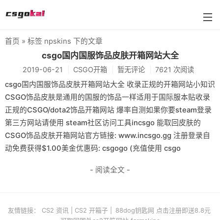
首页
» 标签 npskins 下的文章
BUFF武器箱大全
csgo国内国服饰品皮肤开箱网站大全
2019-06-21
CSGO开箱
暂无评论
7621 次阅读
farmskins
csgo国内国服饰品皮肤开箱网站大全 收录正规的开箱网站小知识
88dog
CSGO饰品皮肤是通用的国服的饰品一样适用于国际服本贴收录
正规的CSGO/dota2饰品开箱网站 爆率自测如果你要steam登录
flamecases
第三方网站请使用 steam社区访问工具incsgo 能取回皮肤的
88hash-jp
CSGO饰品皮肤开箱网站官方链接: www.incsgo.gg 注册登录自
动免费获得$1.00美金优惠码: csgogo (充值使用 csgo
- 阅读全文 -
友情链接：
CS2 资讯
|
CS2 开箱子
|
88dog钥匙网 点击注册即送8.8元