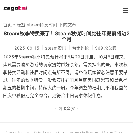
首页
» 标签 steam特卖时间 下的文章
farmskins
Steam秋季特卖来了！Steam秋促时间比往年提前将近2
个月
88dog
2025-09-15
steam资讯
暂无评论
969 次阅读
flamecases
2025年Steam秋季特卖预计将于9月29日开启，10月6日结束。
建议需要购买游戏的玩家提前倒好余额。需要指出的是，本次秋
88hash-jp
季特卖活动和往届时间点有所不同，请各位玩家留心注意不要错
过。往年的秋季特卖一般会安排在11月月底美国感恩节和黑色星
期五的档期中间，持续大约一周。今年调整的档期几乎和我国的
国庆中秋假期完全吻合，更符合中国玩家休假作息。
- 阅读全文 -
友情链接：
CS2 资讯
|
CS2 开箱子
|
88dog钥匙网 点击注册即送8.8元