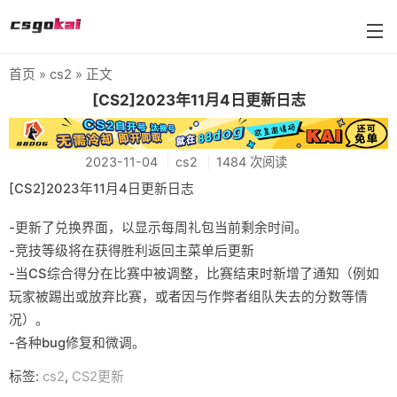
首页
»
cs2
» 正文
farmskins
[CS2]2023年11月4日更新日志
88dog
2023-11-04
cs2
1484 次阅读
flamecases
[CS2]2023年11月4日更新日志
88hash-jp
-更新了兑换界面，以显示每周礼包当前剩余时间。
-竞技等级将在获得胜利返回主菜单后更新
-当CS综合得分在比赛中被调整，比赛结束时新增了通知（例如
玩家被踢出或放弃比赛，或者因与作弊者组队失去的分数等情
况）。
-各种bug修复和微调。
标签:
cs2
,
CS2更新