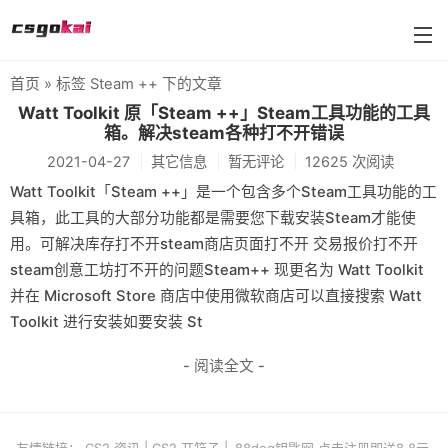
首页
» 标签 Steam ++ 下的文章
farmskins
Watt Toolkit 原「Steam ++」Steam工具功能的工具
箱。解决steam各种打不开错误
88dog
2021-04-27
其它信息
暂无评论
12625 次阅读
flamecases
Watt Toolkit「Steam ++」是一个包含多个Steam工具功能的工
具箱，此工具的大部分功能都是需要您下载安装Steam才能使
88hash-jp
用。可解决库存打不开steam商店页面打不开 交易报价打不开
steam创意工坊打不开的问题Steam++ 现更名为 Watt Toolkit
并在 Microsoft Store 商店中使用微软商店可以直接搜索 Watt
Toolkit 进行安装如要安装 St
- 阅读全文 -
友情链接：
CS2 资讯
|
CS2 开箱子
|
88dog钥匙网 点击注册即送8.8元