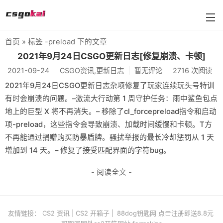
首页
» 标签 -preload 下的文章
farmskins
2021年9月24日CSGO更新日志[修复崩溃、卡顿]
2021-09-24
CSGO资讯,更新日志
暂无评论
2716 次阅读
88dog
2021年9月24日CSGO更新日志杂项修复了玩家连续玩头号特训
flamecases
有时会崩溃的问题。–激流大行动第 1 周守护任务：雨中鲨鱼包点
地上的巨型 X 将不再消失。– 移除了cl_forcepreload指令和启动
88hash-jp
项-preload，这些指令会导致崩溃、加载时间缓慢和卡顿。T方
不再能通过捐赠购买防暴盾牌。骚扰举报的最长冷却惩罚从 1 天
增加到 14 天。– 修复了接受匹配界面的字符bug。
- 阅读全文 -
友情链接：
CS2 资讯
|
CS2 开箱子
|
88dog钥匙网 点击注册即送8.8元