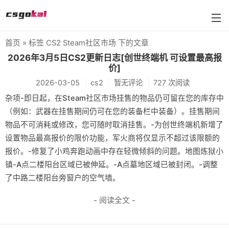
首页
» 标签 CS2 Steam社区市场 下的文章
farmskins
2026年3月5日CS2更新日志[创世终端机 可设置最高报
价]
88dog
2026-03-05
cs2
暂无评论
727 次阅读
flamecases
杂项-即日起，在Steam社区市场挂售的物品仍可留在您的库存中
（例如：武器在挂售期间仍可在您的装备栏中装备）。挂售期间
88hash-jp
物品不可消耗或修改，您可随时取消挂售。-为创世终端机新增了
设置物品最高报价的限价功能，军火商将仅显示不超过该限额的
报价。-修复了小鸡奔跑动画中存在轻微倾斜的问题。地图炼狱小
镇-A点二楼阳台区域已被伸延。-A点墓地区域已被封闭。-调整
了中路二楼阳台旁窗户的空气墙。
- 阅读全文 -